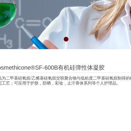
osmethicone®SF-600B有机硅弹性体凝胶
品为
二甲基硅氧烷
乙烯基硅氧烷交联聚合物与低粘度二甲基硅氧烷制得的
/
配工艺；可应用于
护肤，防晒，彩妆，止汗香体系列等个人护理品。