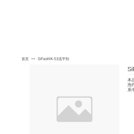
首页
>>
SiFast®K-53流平剂
S
本
泡
系